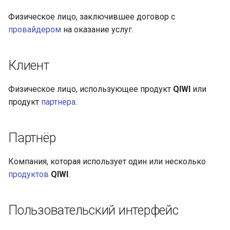
Рассрочка
и
Оплата с формы
Физическое лицо, заключившее договор с
я
партнёра
Рекуррентные платежи
провайдером
на оказание услуг.
п
Проверка карты
API
Клиент
о
Платёжный токен
OTP
и
Физическое лицо, использующее продукт
QIWI
или
с
продукт
партнёра
.
3D-Secure
к
Отмена и возврат
Партнёр
а
Уведомления
Компания, которая использует один или несколько
продуктов
QIWI
.
API
Пользовательский интерфейс