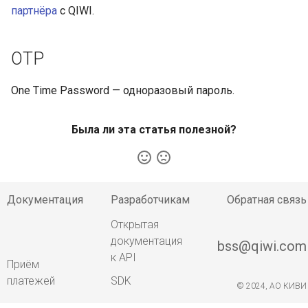
партнёра
с QIWI.
OTP
One Time Password — одноразовый пароль.
Была ли эта статья полезной?
Документация
Разработчикам
Обратная связь
Открытая
документация
bss@qiwi.com
к API
Приём
платежей
SDK
© 2024, АО КИВИ