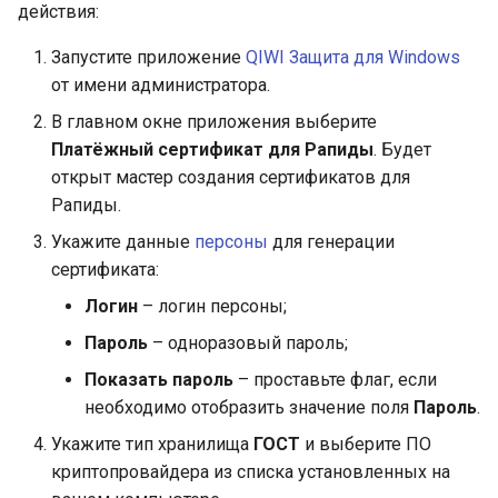
действия:
и
Оплата с формы
Запустите приложение
QIWI Защита для Windows
я
партнёра
от имени администратора.
п
Проверка карты
В главном окне приложения выберите
о
Платёжный сертификат для Рапиды
. Будет
Платёжный токен
открыт мастер создания сертификатов для
и
Рапиды.
с
3D-Secure
Укажите данные
персоны
для генерации
к
сертификата:
Отмена и возврат
а
Логин
– логин персоны;
Уведомления
Пароль
– одноразовый пароль;
Показать пароль
– проставьте флаг, если
API
необходимо отобразить значение поля
Пароль
.
Укажите тип хранилища
ГОСТ
и выберите ПО
криптопровайдера из списка установленных на