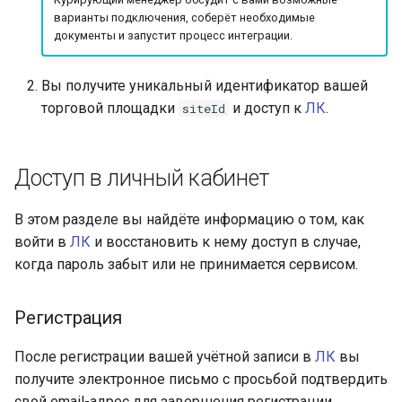
TOKEN
аутентификации покупат
и
варианты подключения, соберёт необходимые
документы и запустит процесс интеграции.
я
Подтверждение платежа
п
Вы получите уникальный идентификатор вашей
Получение информации 
торговой площадки
и доступ к
ЛК
.
siteId
о
подтверждении платежа
и
Создание QR-кода для С
Доступ в личный кабинет
с
Получение информации 
к
В этом разделе вы найдёте информацию о том, как
QR-коде для СБП
а
войти в
ЛК
и восстановить к нему доступ в случае,
когда пароль забыт или не принимается сервисом.
Оплата токеном СБП
Удаление платёжного
Регистрация
токена
После регистрации вашей учётной записи в
ЛК
вы
Отмена и возврат
получите электронное письмо с просьбой подтвердить
свой email-адрес для завершения регистрации.