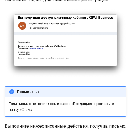
Получение информации 
отмене или возврате
Получение информации
обо всех отменах и
возвратах
Проверка карты
Статус проверки карты
Завершение
аутентификации при
Примечание
проверке карты
Если письмо не появилось в папке «Входящие», проверьте
папку «Спам».
Создание заказа Яндекс
Пэй
Выполните нижеописанные действия, получив письмо.