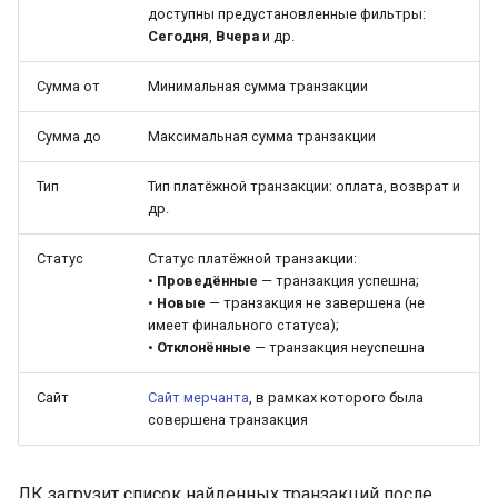
доступны предустановленные фильтры:
Сегодня
,
Вчера
и др.
Сумма от
Минимальная сумма транзакции
Сумма до
Максимальная сумма транзакции
Тип
Тип платёжной транзакции: оплата, возврат и
др.
Статус
Статус платёжной транзакции:
•
Проведённые
— транзакция успешна;
•
Новые
— транзакция не завершена (не
имеет финального статуса);
•
Отклонённые
— транзакция неуспешна
Сайт
Сайт мерчанта
, в рамках которого была
совершена транзакция
ЛК загрузит список найденных транзакций после