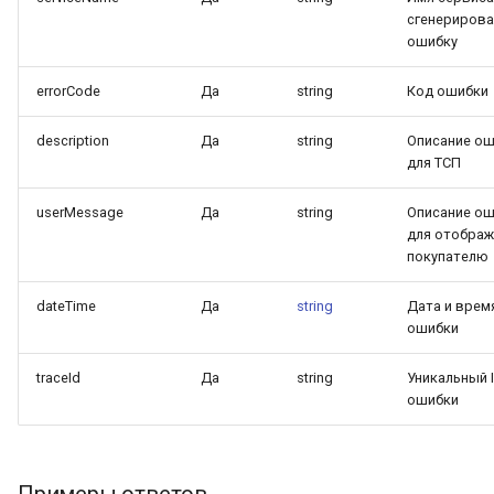
сгенериров
ошибку
errorCode
Да
string
Код ошибки
description
Да
string
Описание о
для ТСП
userMessage
Да
string
Описание о
для отображ
покупателю
dateTime
Да
string
Дата и врем
ошибки
traceId
Да
string
Уникальный I
ошибки
Примеры ответов