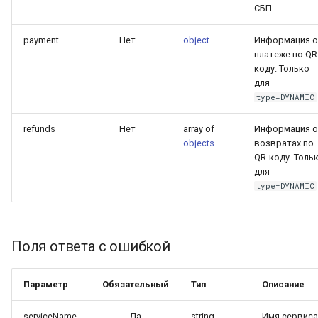
СБП
payment
Нет
object
Информация о
платеже по QR
коду. Только
для
type=DYNAMIC
refunds
Нет
array of
Информация о
objects
возвратах по
QR-коду. Толь
для
type=DYNAMIC
Поля ответа с ошибкой
Параметр
Обязательный
Тип
Описание
serviceName
Да
string
Имя сервиса