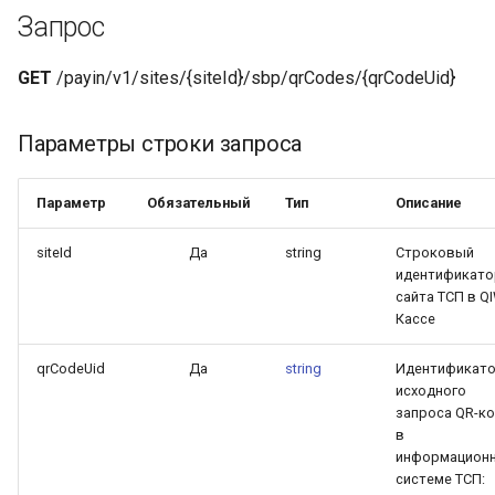
TOKEN
Поля ответа с ошибкой
и
Запрос
я
Примеры ответов
GET
/payin/v1/sites/{siteId}/sbp/qrCodes/{qrCodeUid}
п
о
Параметры строки запроса
и
Параметр
Обязательный
Тип
Описание
с
siteId
Да
string
Строковый
к
идентификато
а
сайта ТСП в QI
Кассе
qrCodeUid
Да
string
Идентификат
исходного
запроса QR-к
в
информацион
системе ТСП: