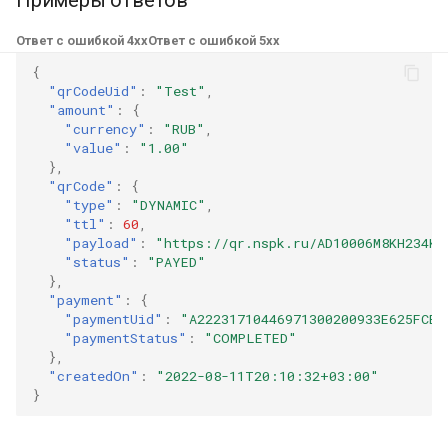
Ответ с ошибкой 4xx
Ответ с ошибкой 5xx
{
"qrCodeUid"
:
"Test"
,
"amount"
:
{
"currency"
:
"RUB"
,
"value"
:
"1.00"
},
"qrCode"
:
{
"type"
:
"DYNAMIC"
,
"ttl"
:
60
,
"payload"
:
"https://qr.nspk.ru/AD10006M8KH234K7
"status"
:
"PAYED"
},
"payment"
:
{
"paymentUid"
:
"A22231710446971300200933E625FCB3
"paymentStatus"
:
"COMPLETED"
},
"createdOn"
:
"2022-08-11T20:10:32+03:00"
}