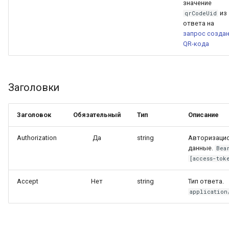
значение
из
qrCodeUid
ответа на
запрос созда
QR-кода
Заголовки
Заголовок
Обязательный
Тип
Описание
Authorization
Да
string
Авторизаци
данные.
Bea
[access-tok
Accept
Нет
string
Тип ответа.
application