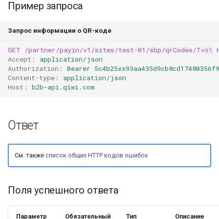
Пример запроса
Запрос информации о QR-коде
GET
/partner/payin/v1/sites/test-01/sbp/qrCodes/Test
Accept
:
application/json
Authorization
:
Bearer 5c4b25xx93aa435d9cb8cd17480356f
Content-type
:
application/json
Host
:
b2b-api.qiwi.com
Ответ
См. также
список общих HTTP кодов ошибок
Поля успешного ответа
Параметр
Обязательный
Тип
Описание