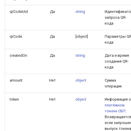
qrCodeUid
Да
string
Идентификат
запроса QR-
кода
qrCode
Да
[object]
Параметры QR
кода
createdOn
Да
string
Дата и время
создания QR-
кода
amount
Нет
object
Сумма
операции
token
Нет
object
Информация о
платёжном
токене СБП
.
Возвращается
если запроше
выпуск токен