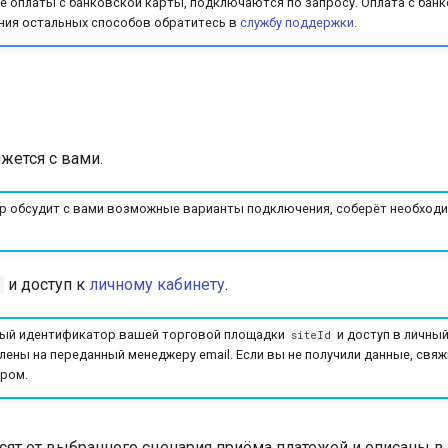
е оплаты с банковской карты, подключаются по запросу. Оплата с бан
ния остальных способов обратитесь в
службу поддержки
.
жется с вами.
 обсудит с вами возможные варианты подключения, соберёт необходи
и доступ к
личному кабинету
.
ный идентификатор вашей торговой площадки
и доступ в личный
siteId
лены на переданный менеджеру email. Если вы не получили данные, свя
ром.
ят от выбранного сценария приёма платежей и описаны в