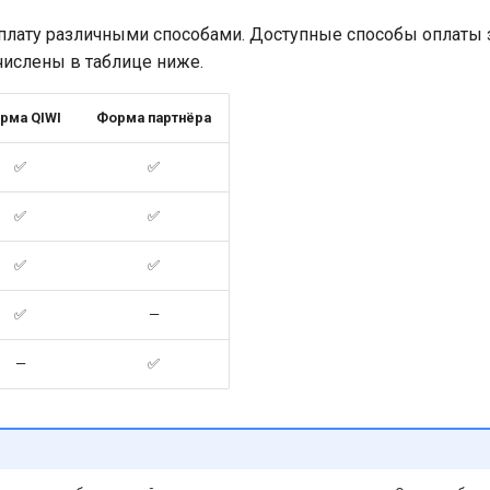
плату различными способами. Доступные способы оплаты з
числены в таблице ниже.
рма QIWI
Форма партнёра
✅
✅
✅
✅
✅
✅
✅
—
—
✅