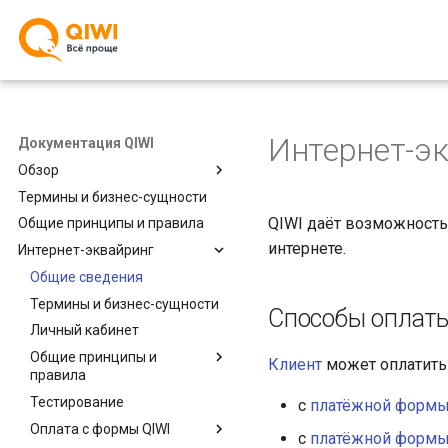
Интернет-э
Документация QIWI
Обзор
Термины и бизнес-сущности
Общие сведения
QIWI даёт возможность
Общие принципы и правила
Поиск по сайту
интернете.
Интернет-эквайринг
Ссылки
Общие сведения
Термины и бизнес-сущности
Способы оплат
Личный кабинет
Общие принципы и
Клиент
может оплатить 
правила
Тестирование
Изменения во
с
платёжной формы
взаимодействии
Оплата с формы QIWI
c
платёжной формы
Проведение платежа и