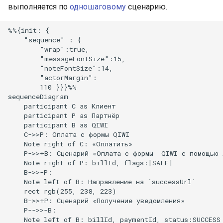
выполняется по
одношаговому
сценарию.
Получение информации 
отмене или возврате
%%{init: {

    "sequence" : {

Получение информации
        "wrap":true,

обо всех отменах и
        "messageFontSize":15,

        "noteFontSize":14,

возвратах
        "actorMargin":

        110 }}}%%

Проверка карты
sequenceDiagram

    participant С as Клиент

    participant P as Партнёр

Статус проверки карты
    participant B as QIWI

    С->>P: Оплата с формы QIWI

Завершение
    Note right of С: «Оплатить»

    P->>+B: Сценарий «Оплата с формы  QIWI с помощью A
аутентификации при
    Note right of P: billId, flags:[SALE]

проверке карты
    B->>-P: 

    Note left of B: Направление на `successUrl`

    rect rgb(255, 238, 223)

Создание заказа Яндекс
    B->>+P: Сценарий «Получение уведомления»

Пэй
    P-->>-B: 

    Note left of B: billId, paymentId, status:SUCCESS
