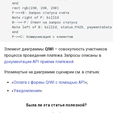
Получение информации 
    end

    rect rgb(230, 230, 230)

заказе Яндекс Пэй
    P->>+B: Запрос статуса счёта

    Note right of P: billId

    B-->>-P: Ответ на запрос статуса

    Note left of B: billId, status:PAID, paymentsData

    end

    P->>С: Коммуникация с клиентом
Элемент диаграммы
QIWI
— совокупность участников
процесса проведения платежа. Запросы описаны в
документации API приёма платежей
.
Упомянутые на диаграмме сценарии см. в статьях:
«
Оплата с формы QIWI с помощью API
»;
«
Уведомления
».
Была ли эта статья полезной?