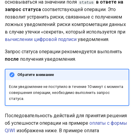
TOKEN
аутентификации покупат
основываться на значении поля
в ответе на
status
и
запрос статуса
соответствующей операции. Это
я
Подтверждение платежа
позволит устранить риски, связанные с получением
ложных уведомлений: риски компрометации данных
п
Получение информации 
в случае утечки «секрета», который используется при
о
подтверждении платежа
вычислении цифровой подписи
уведомления.
и
Запрос статуса операции рекомендуется выполнять
Создание QR-кода для С
с
после
получения уведомления.
Получение информации 
к
QR-коде для СБП
Обратите внимание
а
Если уведомление не поступило в течение 10 минут с момента
Оплата токеном СБП
совершения операции, необходимо выполнить запрос
статуса.
Удаление платёжного
токена
Последовательность действий для принятия решения
об успешности операции на примере
оплаты с формы
Отмена и возврат
QIWI
изображена ниже. В примере оплата