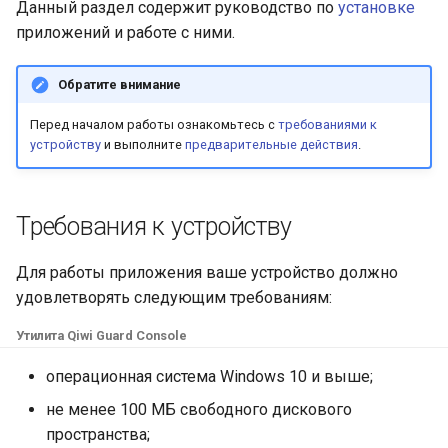
Данный раздел содержит руководство по
установке
и
Оплата с формы
приложений и работе с ними.
я
партнёра
Обратите внимание
п
Проверка карты
о
Перед началом работы ознакомьтесь с
требованиями к
устройству
и выполните
предварительные действия
.
Платёжный токен
и
с
3D-Secure
Требования к устройству
к
Отмена и возврат
а
Для работы приложения ваше устройство должно
удовлетворять следующим требованиям:
Уведомления
Утилита Qiwi Guard Console
API
операционная система Windows 10 и выше;
не менее 100 МБ свободного дискового
пространства;