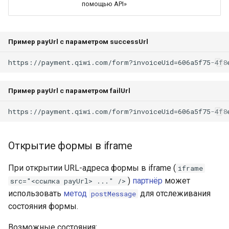
помощью API»
Пример payUrl c параметром successUrl
https://payment.qiwi.com/form?invoiceUid=606a5f75-4f8
Пример payUrl c параметром failUrl
https://payment.qiwi.com/form?invoiceUid=606a5f75-4f8
Открытие формы в iframe
При открытии URL-адреса формы в iframe (
iframe
)
партнёр
может
src="<ссылка payUrl> ..." />
использовать
метод
для отслеживания
postMessage
состояния формы.
Возможные состояния: