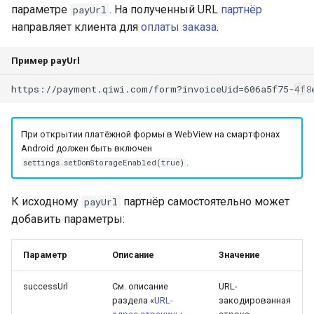
параметре
. На полученный URL
партнёр
payUrl
направляет клиента для
оплаты заказа
.
Пример payUrl
https://payment.qiwi.com/form?invoiceUid=606a5f75-4f8
При открытии платёжной формы в WebView на смартфонах
Android должен быть включен
.
settings.setDomStorageEnabled(true)
К исходному
партнёр самостоятельно может
payUrl
добавить параметры:
Параметр
Описание
Значение
successUrl
См. описание
URL-
раздела «
URL-
закодированная