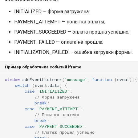
INITIALIZED — форма загружена;
PAYMENT_ATTEMPT — попытка оплаты;
PAYMENT_SUCCEEDED — оплата прошла успешно;
PAYMENT_FAILED — оплата не прошла;
INITIALIZATION_FAILED — ошибка загрузки формы.
Пример обработчика событий iframe
window
.
addEventListener
(
'message'
,
function
(
event
)
{
switch
(
event
.
data
)
{
case
'INITIALIZED'
:
// Форма загружена
break
;
case
'PAYMENT_ATTEMPT'
:
// Попытка платежа
break
;
case
'PAYMENT_SUCCEEDED'
:
// Платеж прошел успешно
break
;