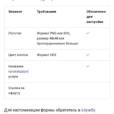
Получение информации 
заказе Яндекс Пэй
Элемент
Требования
Обязателен
для
настройки
Логотип
Формат PNG или SVG,
✅
размер 48x48 или
пропорционально больше
Цвет кнопок
Формат HEX
✅
Название
✅
провайдера
/
услуги
Ссылка на
оферту
Для кастомизации формы обратитесь в
службу