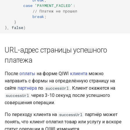
case
'PAYMENT_FAILED'
:
// Платеж не прошел
break
;
}
},
false
)
URL-адрес страницы успешного
платежа
После
оплаты
на форме QIWI
клиента
можно
направить с формы на определённую страницу на
сайте
партнёра
по
. Клиент окажется на
successUrl
через 3-10 секунд после успешного
successUrl
совершения операции.
По переходу клиента на
партнёр может
successUrl
понять, что клиент оплатил товар или услугу и вскоре
статус операции в QIWI изменится.