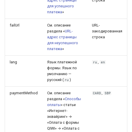
адрес страницы
строка
для успешного
платежа
»
failUrl
См. описание
URL-
раздела «
URL-
закодированная
адрес страницы
строка
для неуспешного
платежа
»
lang
Язык платежной
,
ru
en
формы. Язык по
умолчанию —
русский (
)
ru
paymentMethod
См. описание
,
CARD
SBP
раздела «
Способы
оплаты
» статьи
«Интернет-
эквайринг» →
«Оплата с формы
QIWI» → «Оплата с