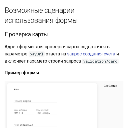
TOKEN
аутентификации покупат
и
Возможные сценарии
я
Подтверждение платежа
использования формы
п
Получение информации 
Проверка карты
о
подтверждении платежа
и
Адрес формы для проверки карты содержится в
Создание QR-кода для С
параметре
ответа на
запрос создания счета
и
payUrl
с
включает параметр строки запроса
.
validation/card
Получение информации 
к
QR-коде для СБП
Пример формы
а
Оплата токеном СБП
Удаление платёжного
токена
Отмена и возврат