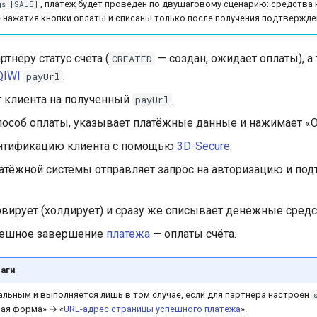
, платёж будет проведён по двушаговому сценарию: средства 
gs:[SALE]
нажатия кнопки оплаты и списаны только после получения подтвержден
тнёру статус счёта (
— создан, ожидает оплаты), а
CREATED
QIWI
.
payUrl
т клиента на полученный
.
payUrl
пособ оплаты, указывает платёжные данные и нажимает «О
ентификацию клиента с помощью
3D-Secure
.
атёжной системы отправляет запрос на авторизацию и по
вирует (холдирует) и сразу же списывает денежные средст
пешное завершение
платежа
— оплаты счёта.
аги
альным и выполняется лишь в том случае, если для партнёра настроен
ная форма» → «
URL-адрес страницы успешного платежа
».