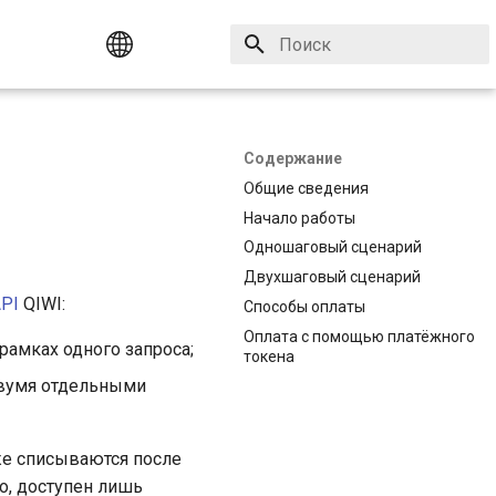
Инициализация поиска
English
Русский
Содержание
Общие сведения
Начало работы
Одношаговый сценарий
Двухшаговый сценарий
PI
QIWI:
Способы оплаты
Оплата с помощью платёжного
амках одного запроса;
токена
двумя отдельными
же списываются после
о, доступен лишь