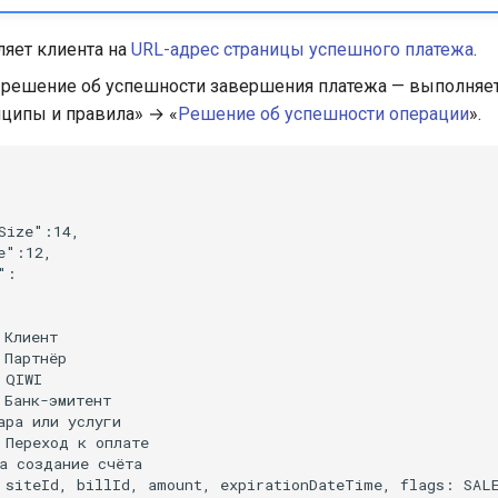
яет клиента на
URL-адрес страницы успешного платежа
.
 решение об успешности завершения платежа — выполняет
нципы и правила» → «
Решение об успешности операции
».
Size":14,

e":12,

:

Клиент

Партнёр

QIWI

Банк-эмитент

ра или услуги

 Переход к оплате

а создание счёта

 siteId, billId, amount, expirationDateTime, flags: SALE