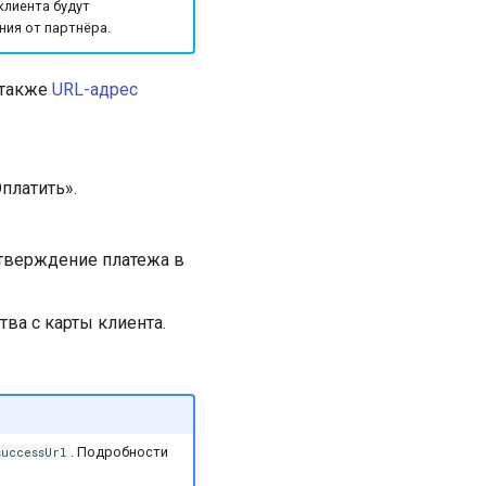
клиента будут
ия от партнёра.
 также
URL-адрес
платить».
дтверждение платежа в
ва с карты клиента.
. Подробности
successUrl