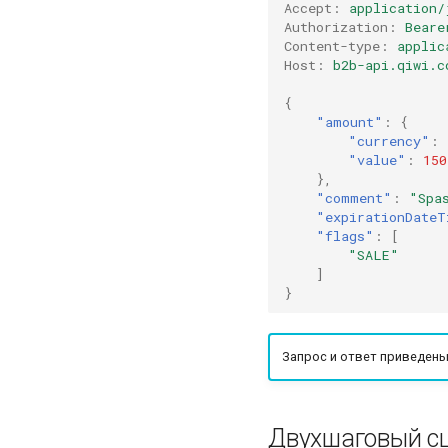
Accept
:
application/
Authorization
:
Beare
Content-type
:
applic
Host
:
b2b-api.qiwi.c
{
"amount"
:
{
"currency"
:
"value"
:
150
},
"comment"
:
"Spa
"expirationDateT
"flags"
:
[
"SALE"
]
}
Запрос и ответ приведены
Двухшаговый с