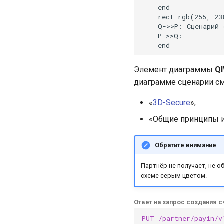
    end

    rect rgb(255, 238
    Q->>P: Сценарий 
    P->>Q: 

    end
Элемент диаграммы
QI
диаграмме сценарии см.
«
3D-Secure
»;
«Общие принципы и
Обратите внимание
Партнёр не получает, не о
схеме серым цветом.
Ответ на запрос создания сч
PUT
/partner/payin/v