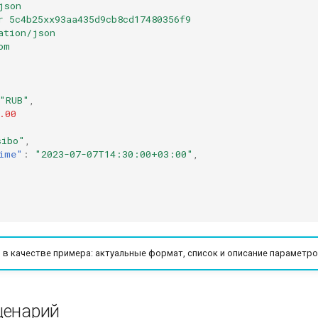
json
r 5c4b25xx93aa435d9cb8cd17480356f9
ation/json
om
"RUB"
,
.00
sibo"
,
ime"
:
"2023-07-07T14:30:00+03:00"
,
 в качестве примера: актуальные формат, список и описание параметро
ценарий