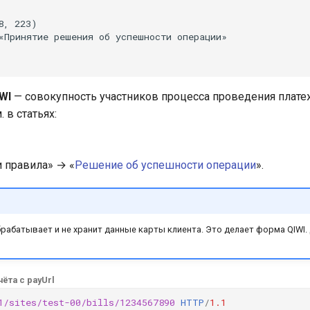
, 223)

«Принятие решения об успешности операции»

WI
— совокупность участников процесса проведения плате
 в статьях:
 правила» → «
Решение об успешности операции
».
брабатывает и не хранит данные карты клиента. Это делает форма QIWI.
ёта с payUrl
1/sites/test-00/bills/1234567890
HTTP
/
1.1