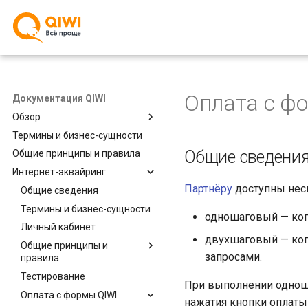
Оплата с ф
Документация QIWI
Обзор
Термины и бизнес-сущности
Общие сведения
Общие сведени
Общие принципы и правила
Поиск по сайту
Интернет-эквайринг
Ссылки
Партнёру
доступны нес
Общие сведения
Термины и бизнес-сущности
одношаговый — ко
Личный кабинет
двухшаговый — ког
Общие принципы и
запросами.
правила
Тестирование
Изменения во
При выполнении однош
взаимодействии
Оплата с формы QIWI
нажатия кнопки оплаты
Проведение платежа и