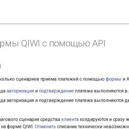
ормы QIWI с помощью API
я
колько сценариев приёма платежей с помощью
формы
и
A
гда
авторизация
и
подтверждение
платежа выполняются в р
да авторизация и подтверждение платежа выполняются 
агового сценария средства
клиента
холдируются и сразу 
 на форме QIWI.
Отменить
списание технически невозможн