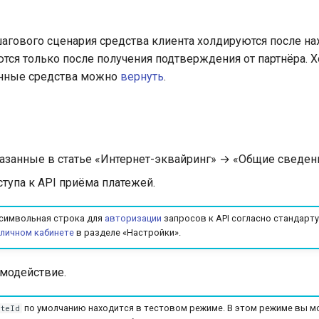
гового сценария средства клиента холдируются после на
тся только после получения подтверждения от партнёра. 
анные средства можно
вернуть
.
казанные в статье «Интернет-эквайринг» → «Общие сведен
тупа к API приёма платежей.
 символьная строка для
авторизации
запросов к API согласно стандарту
личном кабинете
в разделе «Настройки».
имодействие.
по умолчанию находится в тестовом режиме. В этом режиме вы м
iteId