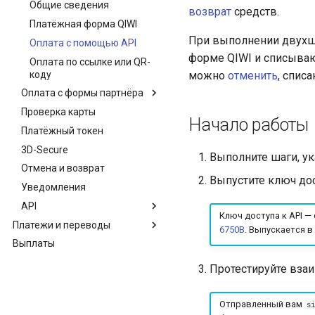
Общие сведения
возврат
средств.
взаиморасчёты
Платёжная форма QIWI
Решение об успешности
При выполнении двухша
Оплата с помощью API
операции
форме QIWI и списываю
Оплата по ссылке или QR-
коду
можно
отменить
, спис
Оплата с формы партнёра
Проверка карты
Общие сведения
Начало работы
Платёжный токен
Сценарий оплаты
3D-Secure
Банковская карта
Выполните шаги, у
Отмена и возврат
Платёжный токен
Общие сведения
Выпустите ключ дос
Уведомления
Система быстрых платежей
Платежи без участия
клиента
API
Яндекс Пэй
Ключ доступа к API —
HUMO / UZCARD
Платежи и переводы
Сбор клиентских данных
Общие сведения
6750В
. Выпускается в
Выплаты
Агентам
Версии API
Провайдерам
Методы API
Общие сведения
Протестируйте вза
Уведомления
Термины и бизнес-
Общие сведения
Создание счёта
сущности
Ошибки API
Термины и бизнес-
Получение статуса счёта
Формат уведомления
Отправленный вам
s
QIWI Защита
сущности
PAYMENT