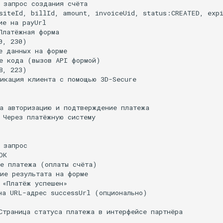
 запрос создания счёта

siteId, billId, amount, invoiceUid, status:CREATED, expi
е на payUrl

Платёжная форма

, 230)

е данных на форме

е кода (вызов API формой)

, 223)

икация клиента с помощью 3D-Secure

а авторизацию и подтверждение платежа

 Через платёжную систему

 запрос

К

е платежа (оплаты счёта)

ие результата на форме

 «Платёж успешен»

на URL-адрес successUrl (опционально)

Страница статуса платежа в интерфейсе партнёра
