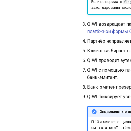
Если не передать
fla
об отмене или возврате
захолдированы после 
Получение информации
обо всех отменах и
возвратах
QIWI возвращает пар
Проверка карты
платёжной формы 
Статус проверки карты
Партнёр направляе
Завершение
Клиент выбирает с
аутентификации при
проверке карты
QIWI проводит аут
Создание заказа Яндекс
Пэй
QIWI с помощью пл
банк-эмитент.
Получение информации о
заказе Яндекс Пэй
Банк-эмитент резер
QIWI фиксирует ус
Опциональные ш
П.10 является опцион
см. в статье «Платёж