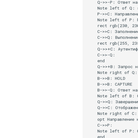
    Q->>-P: Ответ на
    Note left of Q: 
    P->>С: Направлени
    Note left of P: 
    rect rgb(230, 230
    С->>С: Заполнени
    С->>Q: Выполнени
    rect rgb(255, 238
    Q->>+С: Аутентиф
    С->>-Q: 

    end

    Q->>+B: Запрос н
    Note right of Q:
    B->>B: HOLD

    B->>B: CAPTURE

    B->>-Q: Ответ на
    Note left of B: О
    Q->>Q: Завершени
    Q->>С: Отображен
    Note right of С:
    opt Направление 
    С->>P: 

    Note left of P: 
    end
