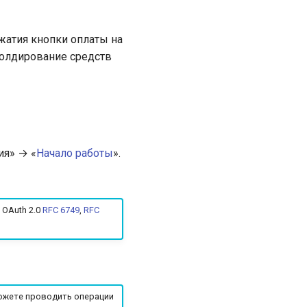
жатия кнопки оплаты на
Холдирование средств
ия» → «
Начало работы
».
 OAuth 2.0
RFC 6749
,
RFC
ожете проводить операции