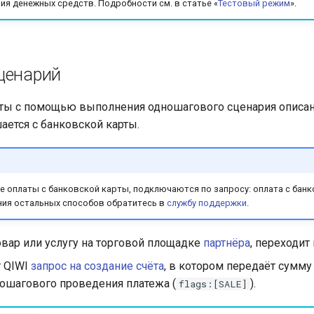
ия денежных средств. Подробности см. в статье «
Тестовый режим
».
ценарий
ты с помощью выполнения одношагового сценария описан 
ается с банковской карты.
ме оплаты с банковской карты, подключаются по запросу: оплата с бан
ния остальных способов обратитесь в
службу поддержки
.
вар или услугу на торговой площадке
партнёра
, переходит 
т QIWI
запрос на создание счёта
, в котором передаёт сумму
ошагового проведения платежа (
).
flags:[SALE]