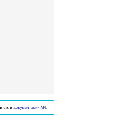
в см. в
документации API
.