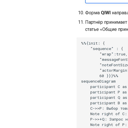
Форма
QIWI
направл
Партнёр принимает
статье «Общие при
%%{init: {

    "sequence" : {

        "wrap":true,

        "messageFont
        "noteFontSiz
        "actorMargin"
        60 }}}%%

sequenceDiagram

    participant С as 
    participant P as 
    participant Q as 
    participant B as 
    С->>P: Выбор това
    Note right of С:
    P->>+Q: Запрос н
    Note right of P: