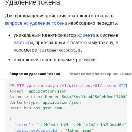
Удаление токена
Для прекращения действия платёжного токена в
запросе на удаление токена
необходимо передать:
уникальный идентификатор
клиента
в системе
партнёра
, привязанный к платёжному токену, в
параметре
;
customerAccountId
платёжный токен в параметре
.
token
Запрос на удаление токена
Ответ на запрос завершения вып
DELETE
/partner/payin/v1/sites/test-01/tokens
HTTP
/
Accept
:
application/json
Authorization
:
Bearer 5c4b25xx93aa435d9cb8cd1748035
Content-type
:
application/json
Host
:
b2b-api.qiwi.com
{
"token"
:
"1a2b3c4d-1a2b-1a2b-1a2b3c-1a2b3c4d5e"
,
"customerAccountId"
:
"token_name"