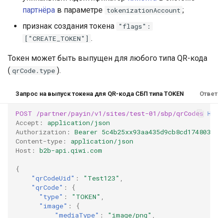
партнёра
в параметре
;
tokenizationAccount
признак создания токена
"flags":
.
["CREATE_TOKEN"]
Токен может быть выпущен для любого типа QR-кода
(
).
qrCode.type
Запрос на выпуск токена для QR-кода СБП типа TOKEN
Ответ
POST
/partner/payin/v1/sites/test-01/sbp/qrCodes
HT
Accept
:
application/json
Authorization
:
Bearer 5c4b25xx93aa435d9cb8cd1748035
Content-type
:
application/json
Host
:
b2b-api.qiwi.com
{
"qrCodeUid"
:
"Test123"
,
"qrCode"
:
{
"type"
:
"TOKEN"
,
"image"
:
{
"mediaType"
:
"image/png"
,