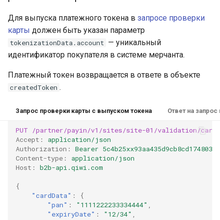
Для выпуска платежного токена в
запросе проверки
карты
должен быть указан параметр
— уникальный
tokenizationData.account
идентификатор покупателя в системе мерчанта.
Платежный токен возвращается в ответе в объекте
.
createdToken
Запрос проверки карты с выпуском токена
Ответ на запрос
PUT
/partner/payin/v1/sites/site-01/validation/card
Accept
:
application/json
Authorization
:
Bearer 5c4b25xx93aa435d9cb8cd1748035
Content-type
:
application/json
Host
:
b2b-api.qiwi.com
{
"cardData"
:
{
"pan"
:
"1111222233334444"
,
"expiryDate"
:
"12/34"
,