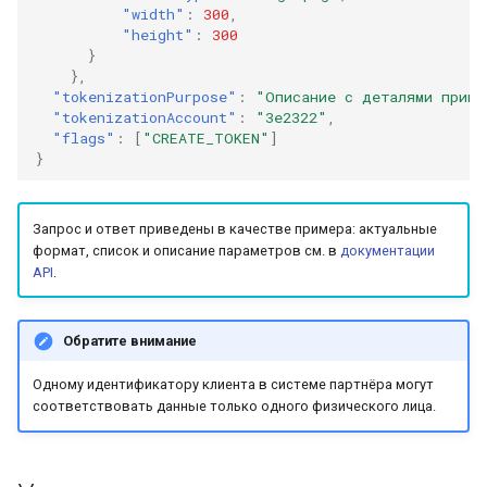
"width"
:
300
,
"height"
:
300
}
},
"tokenizationPurpose"
:
"Описание с деталями привя
"tokenizationAccount"
:
"3e2322"
,
"flags"
:
[
"CREATE_TOKEN"
]
}
Запрос и ответ приведены в качестве примера: актуальные
формат, список и описание параметров см. в
документации
API
.
Обратите внимание
Одному идентификатору клиента в системе партнёра могут
соответствовать данные только одного физического лица.