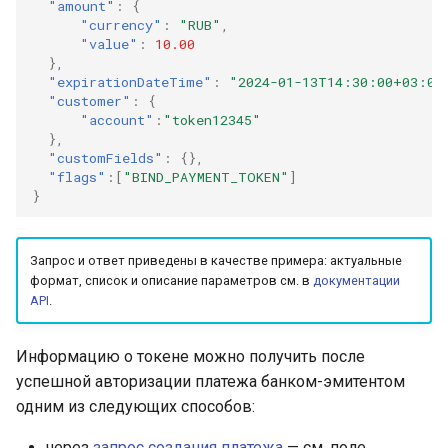
"amount"
:
{
Получение информации 
"currency"
:
"RUB"
,
заказе Яндекс Пэй
"value"
:
10.00
},
"expirationDateTime"
:
"2024-01-13T14:30:00+03:00
"customer"
:
{
"account"
:
"token12345"
},
"customFields"
:
{},
"flags"
:[
"BIND_PAYMENT_TOKEN"
]
}
Запрос и ответ приведены в качестве примера: актуальные
формат, список и описание параметров см. в
документации
API
.
Информацию о токене можно получить после
успешной авторизации платежа банком-эмитентом
одним из следующих способов:
через
запрос создания платежа
— см. поле