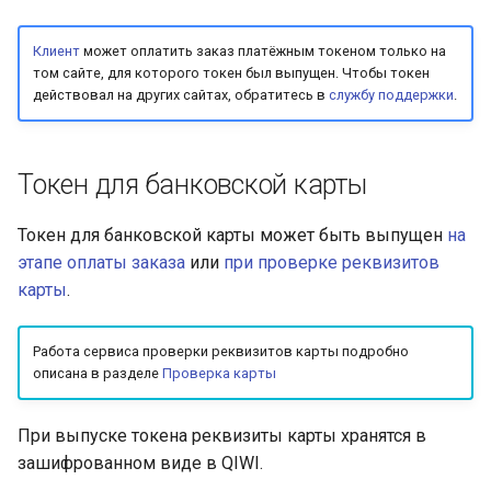
TOKEN
аутентификации покупат
и
Клиент
может оплатить заказ платёжным токеном только на
я
Подтверждение платежа
том сайте, для которого токен был выпущен. Чтобы токен
п
действовал на других сайтах, обратитесь в
службу поддержки
.
Получение информации 
о
подтверждении платежа
и
Токен для банковской карты
Создание QR-кода для С
с
Токен для банковской карты может быть выпущен
на
Получение информации 
к
этапе оплаты заказа
или
при проверке реквизитов
QR-коде для СБП
карты
.
а
Оплата токеном СБП
Работа сервиса проверки реквизитов карты подробно
описана в разделе
Проверка карты
Удаление платёжного
токена
При выпуске токена реквизиты карты хранятся в
Отмена и возврат
зашифрованном виде в QIWI.