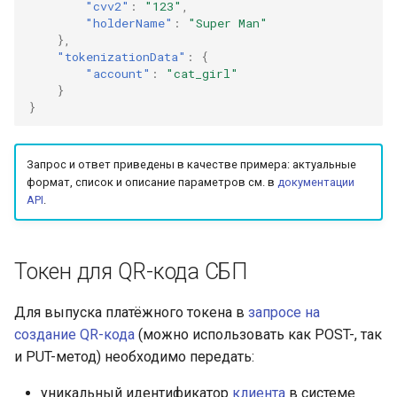
"cvv2"
:
"123"
,
"holderName"
:
"Super Man"
},
"tokenizationData"
:
{
"account"
:
"cat_girl"
}
}
Запрос и ответ приведены в качестве примера: актуальные
формат, список и описание параметров см. в
документации
API
.
Токен для QR-кода СБП
Для выпуска платёжного токена в
запросе на
создание QR-кода
(можно использовать как POST-, так
и PUT-метод) необходимо передать:
уникальный идентификатор
клиента
в системе