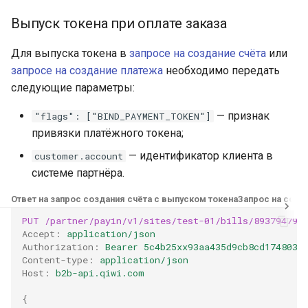
Получение информации 
Выпуск токена при оплате заказа
отмене или возврате
Для выпуска токена в
запросе на создание счёта
или
Получение информации
запросе на создание платежа
необходимо передать
обо всех отменах и
следующие параметры:
возвратах
— признак
"flags": ["BIND_PAYMENT_TOKEN"]
Проверка карты
привязки платёжного токена;
— идентификатор клиента в
customer.account
Статус проверки карты
системе партнёра.
Завершение
Ответ на запрос создания счёта с выпуском токена
Запрос на созд
аутентификации при
PUT
/partner/payin/v1/sites/test-01/bills/893794793
проверке карты
Accept
:
application/json
Authorization
:
Bearer 5c4b25xx93aa435d9cb8cd1748035
Content-type
:
application/json
Создание заказа Яндекс
Host
:
b2b-api.qiwi.com
Пэй
{