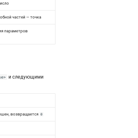
число
робной частей — точка
ия параметров
и следующими
se>
зрешен, возвращается
0