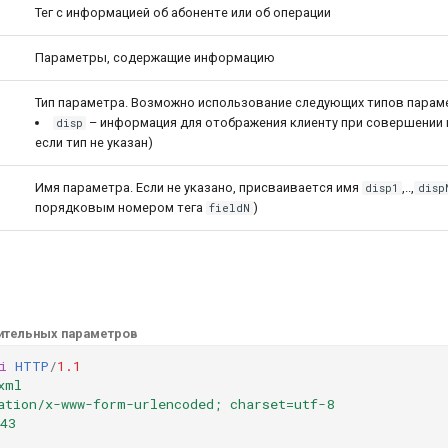
Тег с информацией об абоненте или об операции
Параметры, содержащие информацию
Тип параметра. Возможно использование следующих типов парам
– информация для отображения клиенту при совершении 
disp
если тип не указан)
Имя параметра. Если не указано, присваивается имя
,..,
disp1
disp
порядковым номером тега
)
fieldN
нительных параметров
i
HTTP
/
1.1
xml
ation/x-www-form-urlencoded; charset=utf-8
43