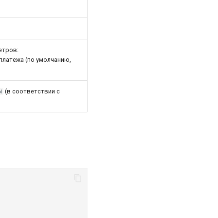
етров:
платежа (по умолчанию,
(в соответствии с
N