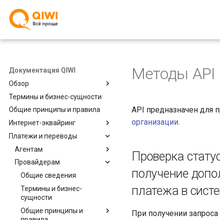
Методы API
Документация QIWI
Обзор
Термины и бизнес-сущности
Общие сведения
API предназначен для 
Общие принципы и правила
Поиск по сайту
организации
.
Интернет-эквайринг
Ссылки
Платежи и переводы
Общие сведения
Термины и бизнес-сущности
Агентам
Проверка стату
Личный кабинет
Провайдерам
Общие сведения
получение допо
Общие принципы и
Термины и бизнес-
Общие сведения
правила
сущности
платежа в сист
Термины и бизнес-
Тестирование
Изменения во
QIWI Защита
сущности
взаимодействии
Оплата с формы QIWI
Личный кабинет агента
Общие принципы и
Общие сведения
При получении запроса
Проведение платежа и
правила