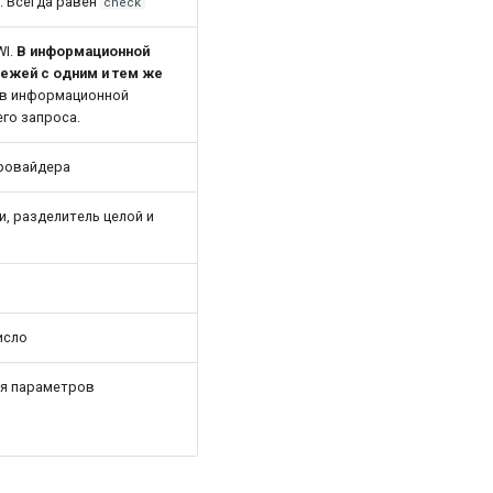
. Всегда равен
check
WI.
В информационной
ежей с одним и тем же
 в информационной
го запроса.
провайдера
и, разделитель целой и
исло
ия параметров