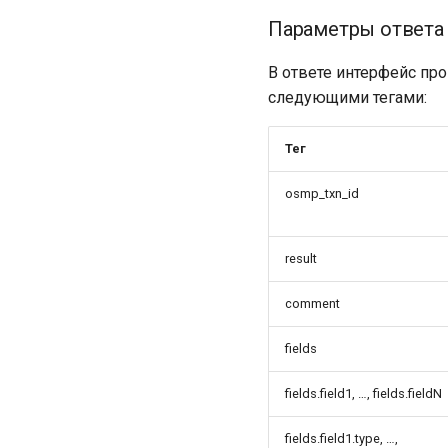
Параметры ответа
В ответе интерфейс пр
следующими тегами:
Тег
osmp_txn_id
result
comment
fields
fields.field1, …, fields.fieldN
fields.field1.type, …,