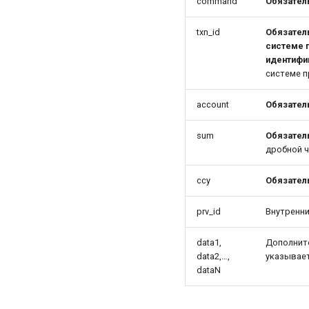
command
Обязател
txn_id
Обязател
системе 
идентифи
системе п
account
Обязател
sum
Обязател
дробной ч
ccy
Обязател
prv_id
Внутренни
data1,
Дополнит
data2,…,
указывае
dataN