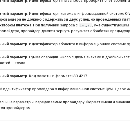
ьный параметр
. Идентификатор типа запроса: проверить счет абонента
ьный параметр
. Идентификатор платежа в информационной системе QI
провайдера не должно содержаться двух успешно проведенных плат
катором платежа
. При получении запроса с
, уже существующим
txn_id
ровайдера, провайдер должен вернуть результат обработки предыдуще
ьный параметр
. Идентификатор абонента в информационной системе 
ьный параметр
. Сумма операции. Число с двумя знаками в дробной част
астей — точка
ьный параметр
. Код валюты в формате ISO 4217
й идентификатор провайдера в информационной системе QIWI. Целое ч
ельные параметры, передаваемые провайдеру. Формат имени и значен
тся провайдером