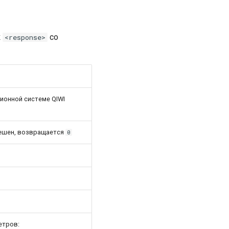
к
со
<response>
ионной системе QIWI
зрешен, возвращается
0
етров: