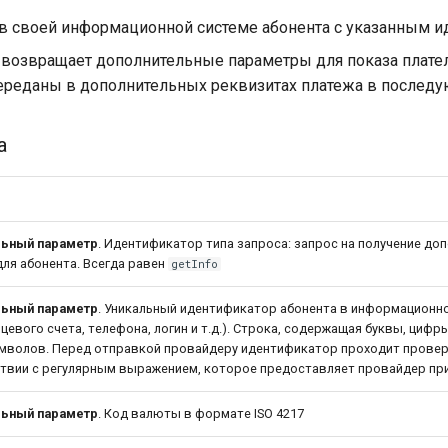
 в своей информационной системе абонента с указанным и
 возвращает дополнительные параметры для показа плате
переданы в дополнительных реквизитах платежа в последу
а
е
льный параметр
. Идентификатор типа запроса: запрос на получение до
для абонента. Всегда равен
getInfo
льный параметр
. Уникальный идентификатор абонента в информационн
цевого счета, телефона, логин и т.д.). Строка, содержащая буквы, циф
имволов. Перед отправкой провайдеру идентификатор проходит провер
твии с регулярным выражением, которое предоставляет провайдер пр
льный параметр
. Код валюты в формате ISO 4217