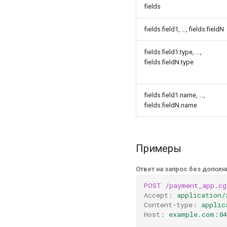
Статус проверки карты
fields
Завершение
аутентификации при
fields.field1, …, fields.fieldN
проверке карты
Создание заказа Яндекс
fields.field1.type, …,
Пэй
fields.fieldN.type
Получение информации о
заказе Яндекс Пэй
fields.field1.name, …,
fields.fieldN.name
Примеры
Ответ на запрос без допол
POST
/payment_app.cg
Accept
:
application/
Content-type
:
applic
Host
:
example.com:84