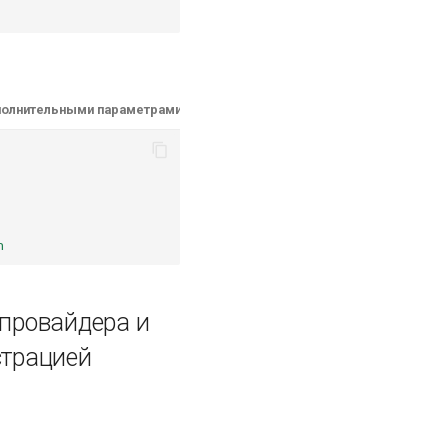
ополнительными параметрами
n
 провайдера и
страцией