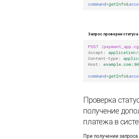
command
=
getInfo
&
acco
Запрос проверки статуса
POST
/payment_app.cg
Accept
:
application/
Content-type
:
applic
Host
:
example.com:84
command
=
getInfo
&
acco
Проверка стату
получение допо
платежа в сист
При получении запроса