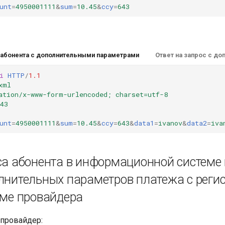
unt
=
4950001111
&
sum
=
10.45
&
ссy
=
643
 абонента с дополнительными параметрами
Ответ на запрос с д
i
HTTP
/
1.1
xml
ation/x-www-form-urlencoded; charset=utf-8
43
unt
=
4950001111
&
sum
=
10.45
&
ссy
=
643
&
data1
=
ivanov
&
data2
=
iva
са абонента в информационной системе
лнительных параметров платежа с реги
еме провайдера
 провайдер: