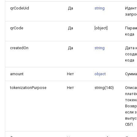
qrCodeUid
Да
string
Идент
запро
qrCode
Да
[object]
Парам
кода
createdOn
Да
string
Дата 
созда
кода
amount
Нет
object
Сумма
tokenizationPurpose
Нет
string(140)
Описа
платё
токен
Возвр
если 
выпус
СБП