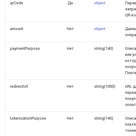
qrCode
Да
object
Пара
запр
QR-к
amount
Нет
object
Данны
опер
paymentPurpose
Нет
string(140)
Описа
или ус
кото
получ
Плат
redirectUrl
Нет
string(1000)
URL д
пере
покуп
опла
tokenizationPurpose
Нет
string(140)
Опис
платё
токен