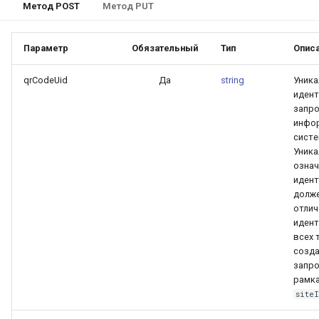
Метод POST
Метод PUT
Параметр
Обязательный
Тип
Опис
qrCodeUid
Да
string
Уник
иден
запро
инфо
систе
Уника
означ
иден
долж
отлич
иден
всех 
созд
запро
рамка
site