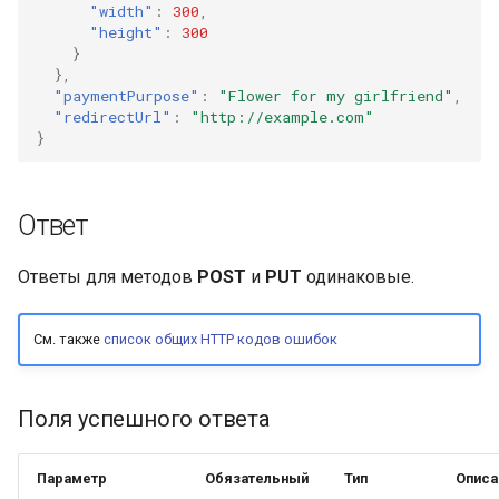
"width"
:
300
,
"height"
:
300
}
},
"paymentPurpose"
:
"Flower for my girlfriend"
,
"redirectUrl"
:
"http://example.com"
}
Ответ
Ответы для методов
POST
и
PUT
одинаковые.
См. также
список общих HTTP кодов ошибок
Поля успешного ответа
Параметр
Обязательный
Тип
Описа