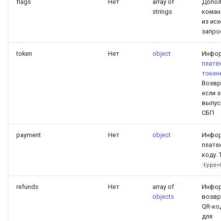
flags
Нет
array of
Допол
strings
коман
из ис
запро
token
Нет
object
Инфор
платё
токен
Возвр
если 
выпус
СБП
payment
Нет
object
Инфор
плате
коду. 
type=
refunds
Нет
array of
Инфор
objects
возвр
QR-ко
для