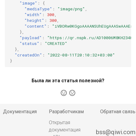
"image"
:
{
"mediaType"
:
"image/png"
,
"width"
:
300
,
"height"
:
300
,
"content"
:
"iVBORw0KGgoAAAANSUhEUgAAASwAAAEsC
},
"payload"
:
"https://qr.nspk.ru/AD10006M8KH234K7
"status"
:
"CREATED"
},
"createdOn"
:
"2022-08-11T20:10:32+03:00"
}
Была ли эта статья полезной?
Документация
Разработчикам
Обратная связь
Открытая
документация
bss@qiwi.com