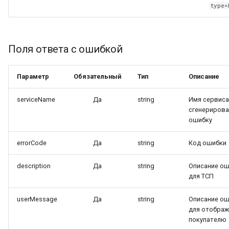
type=
Поля ответа с ошибкой
Параметр
Обязательный
Тип
Описание
serviceName
Да
string
Имя сервиса
сгенериров
ошибку
errorCode
Да
string
Код ошибки
description
Да
string
Описание о
для ТСП
userMessage
Да
string
Описание о
для отображ
покупателю