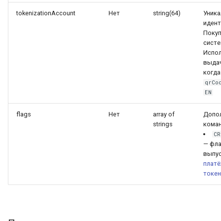
tokenizationAccount
Нет
string(64)
Уник
иден
Покуп
систе
Испол
выдач
когда
qrCo
EN
flags
Нет
array of
Допо
strings
коман
CR
— фла
выпу
платё
токен