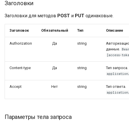
Заголовки
Заголовки для методов
POST
и
PUT
одинаковые.
Заголовок
Обязательный
Тип
Описание
Authorization
Да
string
Авторизаци
данные.
Bea
[access-tok
Content-type
Да
string
Тип запроса.
application
Accept
Нет
string
Тип ответа.
application
Параметры тела запроса