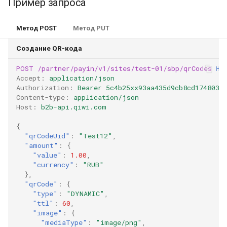
Пример запроса
Метод POST
Метод PUT
Создание QR-кода
POST
/partner/payin/v1/sites/test-01/sbp/qrCodes
HT
Accept
:
application/json
Authorization
:
Bearer 5c4b25xx93aa435d9cb8cd1748035
Content-type
:
application/json
Host
:
b2b-api.qiwi.com
{
"qrCodeUid"
:
"Test12"
,
"amount"
:
{
"value"
:
1.00
,
"currency"
:
"RUB"
},
"qrCode"
:
{
"type"
:
"DYNAMIC"
,
"ttl"
:
60
,
"image"
:
{
"mediaType"
:
"image/png"
,