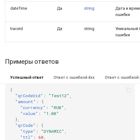
dateTime
Да
string
Дата и врем
ошибки
traceId
Да
string
Уникальный I
ошибки
Примеры ответов
Успешный ответ
Ответ с ошибкой 4xx
Ответ с ошибкой 
{
"qrCodeUid"
:
"Test12"
,
"amount"
:
{
"currency"
:
"RUB"
,
"value"
:
"1.00"
},
"qrCode"
:
{
"type"
:
"DYNAMIC"
,
"ttl"
:
60
,