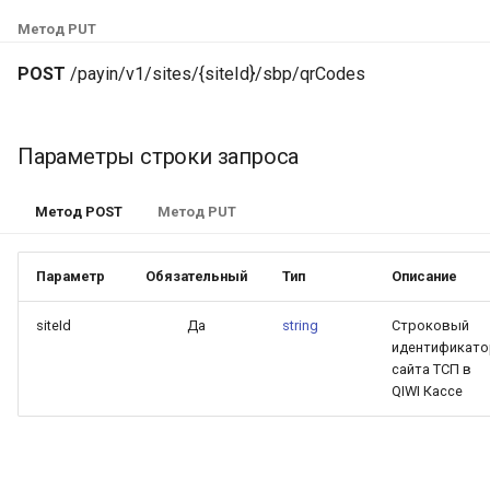
TOKEN
Поля успешного ответа
и
Метод PUT
я
Поля ответа с ошибкой
POST
/payin/v1/sites/{siteId}/sbp/qrCodes
п
Примеры ответов
о
Параметры строки запроса
и
Метод POST
Метод PUT
с
к
Параметр
Обязательный
Тип
Описание
а
siteId
Да
string
Строковый
идентификато
сайта ТСП в
QIWI Кассе