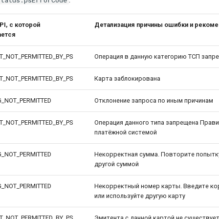
status.psErrorCode
I, с которой
Детализация причины ошибки и рекоме
ается
T_NOT_PERMITTED_BY_PS
Операция в данную категорию ТСП запр
T_NOT_PERMITTED_BY_PS
Карта заблокирована
G_NOT_PERMITTED
Отклонение запроса по иным причинам
T_NOT_PERMITTED_BY_PS
Операция данного типа запрещена Прав
платёжной системой
G_NOT_PERMITTED
Некорректная сумма. Повторите попытк
другой суммой
G_NOT_PERMITTED
Некорректный номер карты. Введите ко
или используйте другую карту
T_NOT_PERMITTED_BY_PS
Эмитента с данной картой не существуе