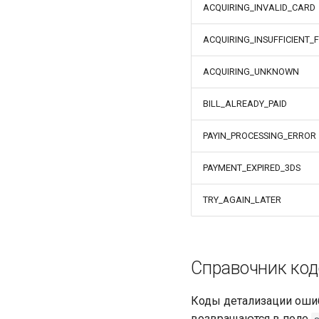
Статус проверки карты
ACQUIRING_INVALID_CARD
Завершение
аутентификации при
ACQUIRING_INSUFFICIENT_
проверке карты
Создание заказа Яндекс
ACQUIRING_UNKNOWN
Пэй
Получение информации о
BILL_ALREADY_PAID
заказе Яндекс Пэй
PAYIN_PROCESSING_ERROR
PAYMENT_EXPIRED_3DS
TRY_AGAIN_LATER
Справочник код
Коды детализации ошиб
возвращаются в поле