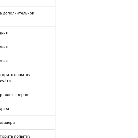
за дополнительной
ания
ания
ания
торить попытку
 счёта
ередан неверно
карты
эквайера
торить попытку