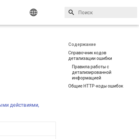
Инициализация поиска
English
Русский
Содержание
Справочник кодов
детализации ошибки
Правила работы с
детализированной
информацией
Общие HTTP-коды ошибок
ыми действиями,