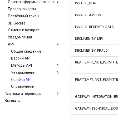
Оплата с формы партнёра
Общие сведения
INVALID_STATE
взаиморасчёты
Проверка карты
Платёжная форма QIWI
Общие сведения
Решение об успешности
INVALID_AMOUNT
Платёжный токен
Оплата с помощью API
Сценарий оплаты
операции
3D-Secure
Оплата по ссылке или QR-
Банковская карта
INVALID_RECEIVER_DATA
коду
Отмена и возврат
Платёжный токен
Общие сведения
Уведомления
Система быстрых платежей
Платежи без участия
DECLINED_BY_MPI
клиента
API
Яндекс Пэй
HUMO / UZCARD
DECLINED_BY_FRAUD
Сбор клиентских данных
Общие сведения
Версии API
REATTEMPT_NOT_PERMITT
Методы API
Уведомления
Создание счёта
Ошибки API
Получение статуса счёта
Формат уведомления
REATTEMPT_NOT_PERMITTE
PAYMENT
Справочники
Получение списка
платежей по счёту
Формат уведомления
Платежи и переводы
CAPTURE
GATEWAY_INTEGRATION_E
Создание платежа
Выплаты
Агентам
Формат уведомления
Получение информации о
Провайдерам
Общие сведения
REFUND
GATEWAY_TECHNICAL_ERR
платеже
Термины и бизнес-
Общие сведения
Формат уведомления
Завершение