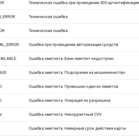
OR
Техническая ошибка при проведении 3DS аутентификации
H_ERROR
Техническая ошибка
ROR
Техническая ошибка
CAL_ERROR
Ошибка при проведении авторизации средств
VAILABLE
Ошибка эмитента. Банк-эмитент недоступен
AUD
Ошибка эмитента. Подозрение на мошенничество
D
Ошибка эмитента. Превышен один из лимитов
D
Ошибка эмитента. Операция не разрешена
V
Ошибка эмитента. Некорректный CVV
Ошибка эмитента. Неверный срок действия карты