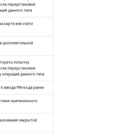
осле переустановки
ций данного типа
а карте или счёте
за дополнительной
торить попытку
осле переустановки
 операций данного типа
го ввода PIN-кода ранее
ствия оригинального
льзования закрытой