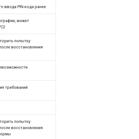
го ввода PIN-кода ранее
ографии, может
VC2
торить попытку
 после восстановления
невозможности
ия требований
торить попытку
 после восстановления
формы