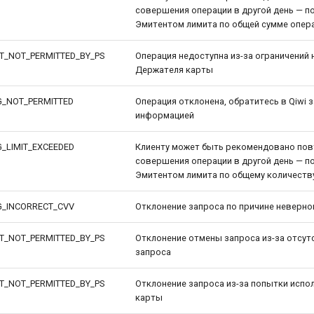
совершения операции в другой день — п
Эмитентом лимита по общей сумме опера
T_NOT_PERMITTED_BY_PS
Операция недоступна из-за ограничений н
Держателя карты
G_NOT_PERMITTED
Операция отклонена, обратитесь в Qiwi 
информацией
G_LIMIT_EXCEEDED
Клиенту может быть рекомендовано пов
совершения операции в другой день — п
Эмитентом лимита по общему количеству
G_INCORRECT_CVV
Отклонение запроса по причине неверно
T_NOT_PERMITTED_BY_PS
Отклонение отмены запроса из-за отсут
запроса
T_NOT_PERMITTED_BY_PS
Отклонение запроса из-за попытки испо
карты