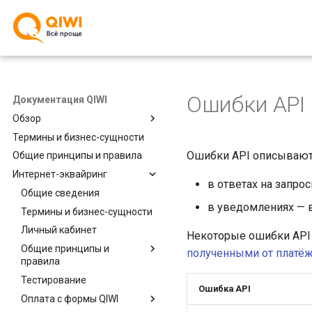
Ошибки API
Документация QIWI
Обзор
Термины и бизнес-сущности
Общие сведения
Ошибки API описывают 
Общие принципы и правила
Поиск по сайту
Интернет-эквайринг
Ссылки
в ответах на запро
Общие сведения
в уведомлениях — 
Термины и бизнес-сущности
Личный кабинет
Некоторые ошибки AP
Общие принципы и
полученными от платё
правила
Тестирование
Изменения во
Ошибка API
взаимодействии
Оплата с формы QIWI
Проведение платежа и