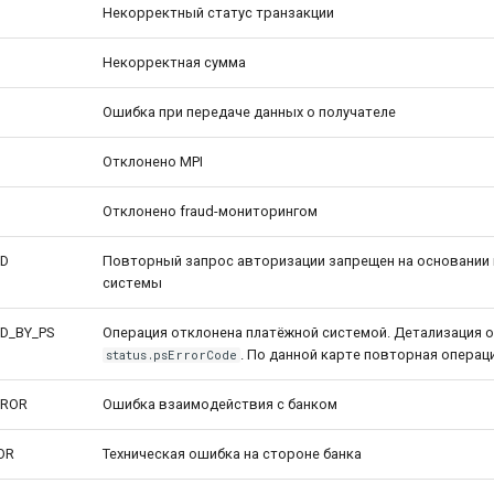
Некорректный статус транзакции
Некорректная сумма
Ошибка при передаче данных о получателе
Отклонено MPI
Отклонено fraud-мониторингом
ED
Повторный запрос авторизации запрещен на основании
системы
D_BY_PS
Операция отклонена платёжной системой. Детализация 
. По данной карте повторная опера
status.psErrorCode
RROR
Ошибка взаимодействия с банком
OR
Техническая ошибка на стороне банка