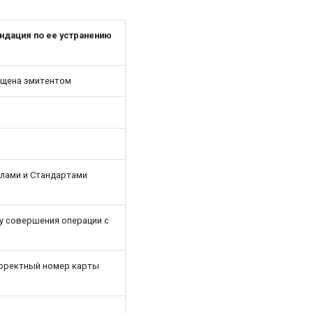
ндация по ее устранению
ещена эмитентом
илами и Стандартами
у совершения операции с
рректный номер карты
т