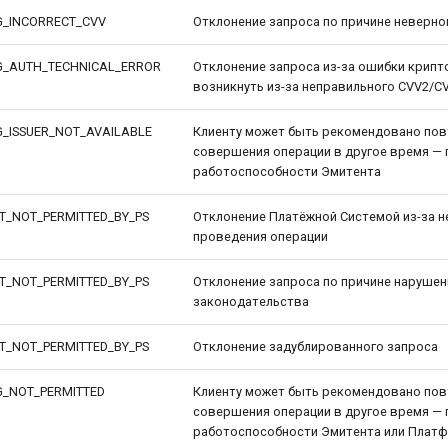
G_INCORRECT_CVV
Отклонение запроса по причине неверно
G_AUTH_TECHNICAL_ERROR
Отклонение запроса из-за ошибки крипт
возникнуть из-за неправильного CVV2/C
G_ISSUER_NOT_AVAILABLE
Клиенту может быть рекомендовано пов
совершения операции в другое время —
работоспособности Эмитента
T_NOT_PERMITTED_BY_PS
Отклонение Платёжной Системой из-за 
проведения операции
T_NOT_PERMITTED_BY_PS
Отклонение запроса по причине нарушен
законодательства
T_NOT_PERMITTED_BY_PS
Отклонение задублированного запроса
G_NOT_PERMITTED
Клиенту может быть рекомендовано пов
совершения операции в другое время —
работоспособности Эмитента или Плат