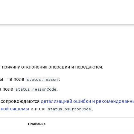
причину отклонения операции и передаются:
сы — в поле
;
status.reason
в поле
.
status.reasonCode
I сопровождаются
детализацией ошибки и рекомендованн
жной системы
в поле
.
status.psErrorCode
Описание