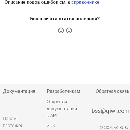
Описание кодов ошибок см. в
справочнике
.
и
Оплата с формы
я
партнёра
Была ли эта статья полезной?
п
Проверка карты
о
Платёжный токен
и
с
3D-Secure
к
Отмена и возврат
а
Уведомления
Документация
Разработчикам
Обратная связь
API
Открытая
документация
bss@qiwi.com
к API
Приём
платежей
SDK
© 2024, АО КИВИ